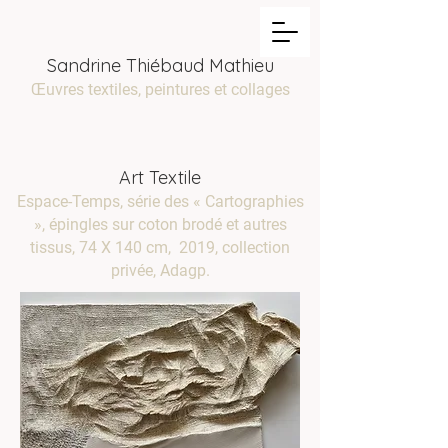
Sandrine Thiébaud Mathieu
Œuvres textiles, peintures et collages
Art Textile
Espace-Temps, série des « Cartographies
», épingles sur coton brodé et autres
tissus, 74 X 140 cm, 2019, collection
privée, Adagp.