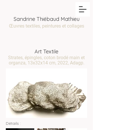
Sandrine Thiébaud Mathieu
Œuvres textiles, peintures et collages
Art Textile
Strates, épingles, coton brodé main et
organza, 13x32x14 cm, 2022, Adagp.
Détails :