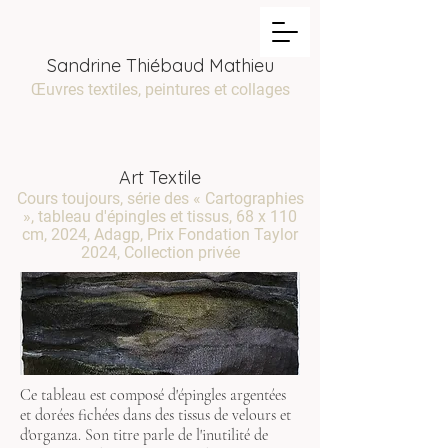
Sandrine Thiébaud Mathieu
Œuvres textiles, peintures et collages
Art Textile
Cours toujours, série des « Cartographies
», tableau d'épingles et tissus, 68 x 110
cm, 2024, Adagp, Prix Fondation Taylor
2024, Collection privée
Ce tableau est composé d'épingles argentées
et dorées fichées dans des tissus de velours et
d'organza. Son titre parle de l'inutilité de