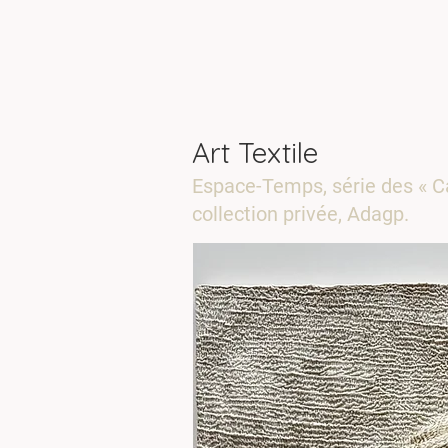
Art Textile
Espace-Temps, série des « Ca
collection privée, Adagp.