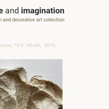
e
and
imagination
 and decorative art collection
tissus, 74 X 140 cm, 2019,