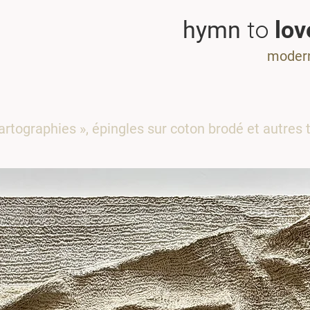
to
hymn
lov
modern
rtographies », épingles sur coton brodé et autres 