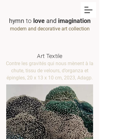
to
hymn
love
and
imagination
modern and decorative art collection
Art Textile
Contre les gravités qui nous mènent à la
chute, tissu de velours, d’organza et
épingles, 20 x 13 x 10 cm, 2023, Adagp.